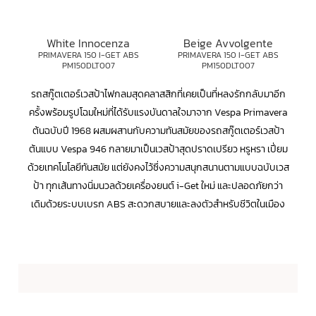
White Innocenza
Beige Avvolgente
PRIMAVERA 150 I-GET ABS
PRIMAVERA 150 I-GET ABS
PM150DLT007
PM150DLT007
รถสกู๊ตเตอร์เวสป้าไฟกลมสุดคลาสสิกที่เคยเป็นที่หลงรักกลับมาอีก
ครั้งพร้อมรูปโฉมใหม่ที่ได้รับแรงบันดาลใจมาจาก Vespa Primavera
ต้นฉบับปี 1968 ผสมผสานกับความทันสมัยของรถสกู๊ตเตอร์เวสป้า
ต้นแบบ Vespa 946 กลายมาเป็นเวสป้าสุดปราดเปรียว หรูหรา เปี่ยม
ด้วยเทคโนโลยีทันสมัย แต่ยังคงไว้ซึ่งความสนุกสนานตามแบบฉบับเวส
ป้า ทุกเส้นทางนิ่มนวลด้วยเครื่องยนต์ i-Get ใหม่ และปลอดภัยกว่า
เดิมด้วยระบบเบรก ABS สะดวกสบายและลงตัวสำหรับชีวิตในเมือง