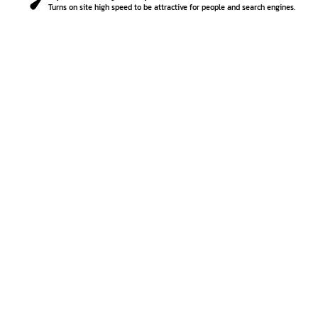
k
k
Turns on site high speed to be attractive for people and search engines.
-
e
f
r
-
a
l
t