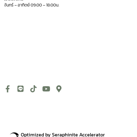
จันทร์ – อาทิตย์ 09:00 – 18:00น.
F
L
T
Y
M
a
i
i
o
a
c
n
k
u
p
e
e
t
t
-
b
o
u
m
o
k
b
a
o
e
r
Optimized by Seraphinite Accelerator