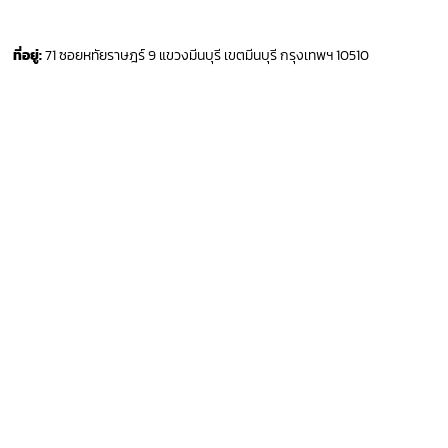
ที่อยู่:
71 ซอยหทัยราษฎร์ 9 แขวงมีนบุรี เขตมีนบุรี กรุงเทพฯ 10510