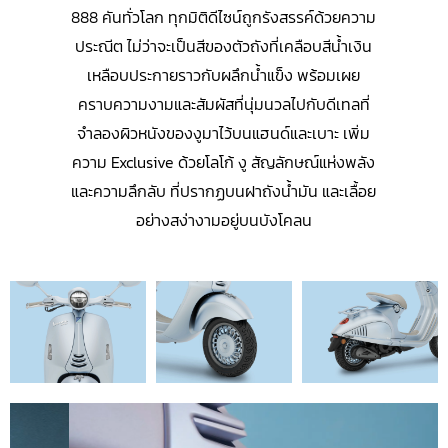
888 คันทั่วโลก ทุกมิติดีไซน์ถูกรังสรรค์ด้วยความ
ประณีต ไม่ว่าจะเป็นสีของตัวถังที่เคลือบสีน้ำเงิน
เหลือบประกายราวกับผลึกน้ำแข็ง พร้อมเผย
คราบความงามและสัมผัสที่นุ่มนวลไปกับดีเทลที่
จำลองผิวหนังของงูมาไว้บนแฮนด์และเบาะ เพิ่ม
ความ Exclusive ด้วยโลโก้ งู สัญลักษณ์แห่งพลัง
และความลึกลับ ที่ปรากฏบนฝาถังน้ำมัน และเลื้อย
อย่างสง่างามอยู่บนบังโคลน